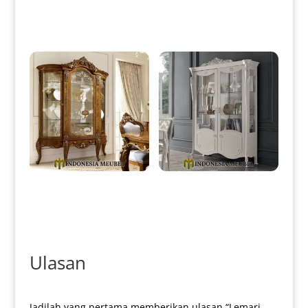
Jepara Berkualitas IM-0162
Desain Dapur Kekinian IM-
0165
Lemari Hias Mewah Kaca
Lemari Hias Mewah Kaca
Terbaru Elegant Classic Style
Klasik Luxury Crown Carving
IM-0381
IM-0387
Ulasan
Jadilah yang pertama memberikan ulasan “Lemari