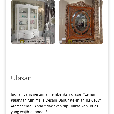
Lemari Hias Mewah Putih Duco
Lemari Hias Kaca Mewah
Classic Luxury IM-0377
Ukiran Klasik Kayu Jati Luxury
IM-0384
Ulasan
Jadilah yang pertama memberikan ulasan “Lemari
Pajangan Minimalis Desain Dapur Kekinian IM-0165”
Alamat email Anda tidak akan dipublikasikan.
Ruas
yang wajib ditandai
*