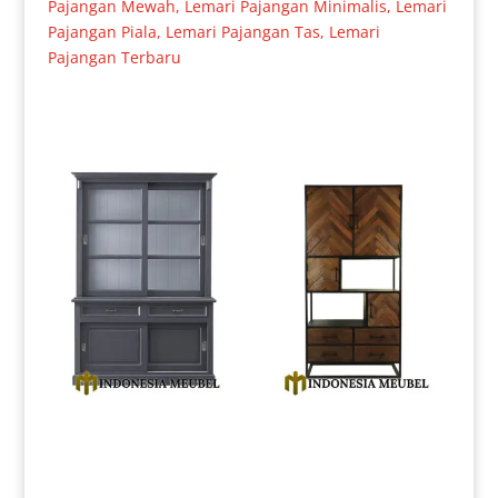
Pajangan Mewah
,
Lemari Pajangan Minimalis
,
Lemari
Pajangan Piala
,
Lemari Pajangan Tas
,
Lemari
Pajangan Terbaru
Produk Terkait
Lemari Hias Minimalis Eveline
Lemari Penyimpanan
Luxury Grey Color IM-0161
Minimalis Modern Desain
Partisi IM-0168