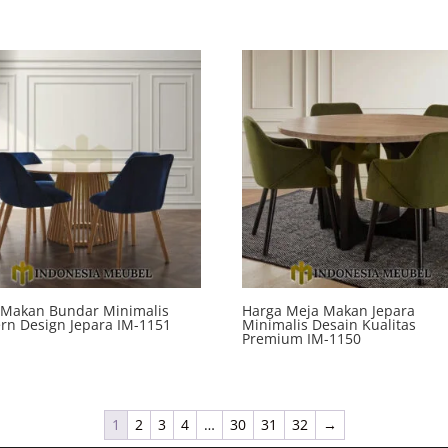
 Makan Bundar Minimalis
Harga Meja Makan Jepara
rn Design Jepara IM-1151
Minimalis Desain Kualitas
Premium IM-1150
1
2
3
4
…
30
31
32
→