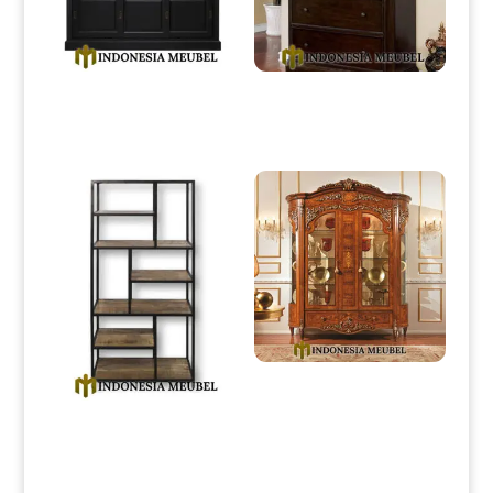
Lemari Hias Minimalis Duco
Lemari Hias Minimalis Klasik
Color Simple Elegant Style IM-
Natural Jati Carving IM-0159
0157
Lemari Hias Mewah Jati Klasik
Marquetry Luxury Style IM-
0379
Lemari Pajangan Minimalis
Industrial Model Partisi IM-
0167