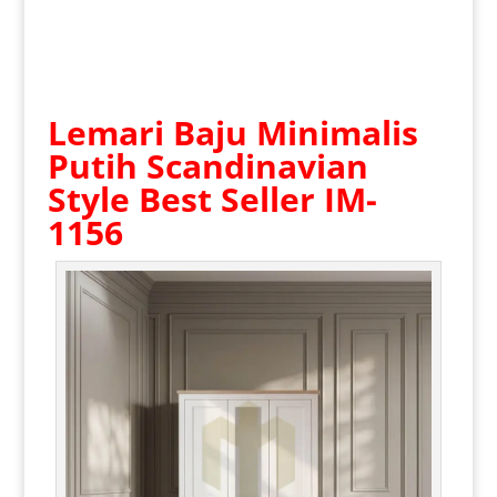
Lemari Baju Minimalis
Putih Scandinavian
Style Best Seller IM-
1156