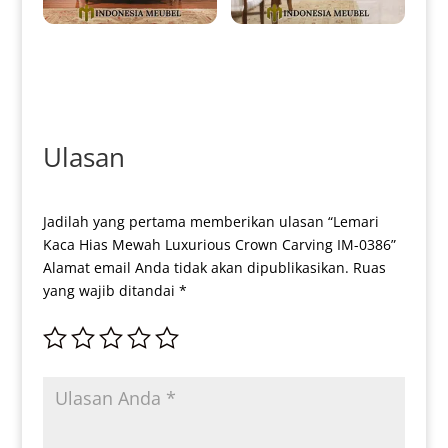
Lemari Hias Mewah Jati Klasik
Lemari Hias Mewah Jepara
Marquetry Luxury Style IM-
Natural Jati Marquetry Luxury
0379
IM-0382
Ulasan
Jadilah yang pertama memberikan ulasan “Lemari
Kaca Hias Mewah Luxurious Crown Carving IM-0386”
Alamat email Anda tidak akan dipublikasikan.
Ruas
yang wajib ditandai
*