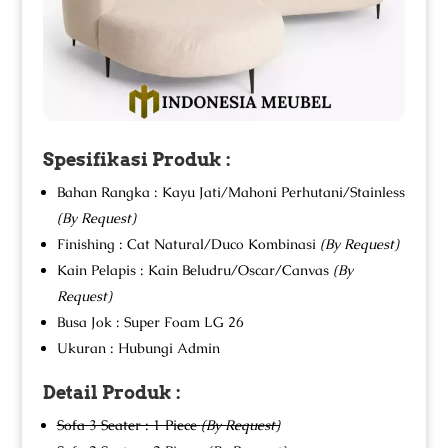
Spesifikasi Produk :
Bahan Rangka : Kayu Jati/Mahoni Perhutani/Stainless
(By Request)
Finishing : Cat Natural/Duco Kombinasi
(By Request)
Kain Pelapis : Kain Beludru/Oscar/Canvas
(By
Request)
Busa Jok : Super Foam LG 26
Ukuran : Hubungi Admin
Detail Produk :
Sofa 3 Seater : 1 Piece
(By Request)