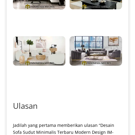
Sofa Tamu Minimalis Jepara
Sofa Tamu Minimalis
Desain Terbaru Best Seller IM-
Chesterfield Dark Green Softly
0005
IM-0008
Set Sofa Tamu Minimalis
Sofa Tamu Minimalis Modern
Jepara Softly Royal Foam IM-
Elegant Style Luxury IM-0054
0050
Ulasan
Jadilah yang pertama memberikan ulasan “Desain
Sofa Sudut Minimalis Terbaru Modern Design IM-