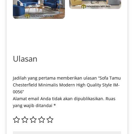
Sofa Sudut Minimalis Terbaru
Simple Modern Design IM-
0057
New Sofa Tamu Minimalis
Jepara Great Sofa Kerang Style
IM-0016
Ulasan
Jadilah yang pertama memberikan ulasan “Sofa Tamu
Chesterfield Minimalis Modern High Quality Style IM-
0056”
Alamat email Anda tidak akan dipublikasikan.
Ruas
yang wajib ditandai
*