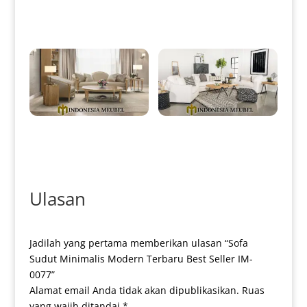
Chesterfield Dark Green Softly
Elegant Stainless Gold Glossy
IM-0008
IM-0014
Sofa Tamu Minimalis Mewah
Sofa Tamu Minimalis Terbaru
High Quality Design IM-0045
Pure White Elegant IM-0049
Ulasan
Jadilah yang pertama memberikan ulasan “Sofa
Sudut Minimalis Modern Terbaru Best Seller IM-
0077”
Alamat email Anda tidak akan dipublikasikan.
Ruas
yang wajib ditandai
*