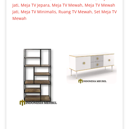
Jati
,
Meja TV Jepara
,
Meja TV Mewah
,
Meja TV Mewah
Jati
,
Meja TV Minimalis
,
Ruang TV Mewah
,
Set Meja TV
Mewah
Produk Terkait
Bufet TV Minimalis Mewah
Luxury Duco Color Best Sale
IM-0169
Lemari Pajangan Minimalis
Industrial Model Partisi IM-
0167