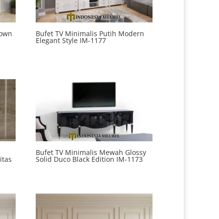
rown
Bufet TV Minimalis Putih Modern
Elegant Style IM-1177
Harga
Harga
aslinya
saat
adalah:
ini
Rp12.345.678.
adalah:
Rp12.345.555.
Bufet TV Minimalis Mewah Glossy
itas
Solid Duco Black Edition IM-1173