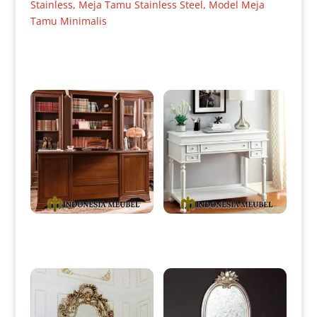
Stainless
,
Meja Tamu Stainless Steel
,
Model Meja
Tamu Minimalis
Produk Terkait
Meja Kerja Jati Minimalis
Meja Konsol Minimalis Klasik
Design Natural Color IM-0039
Putih Duco Color IM-0097