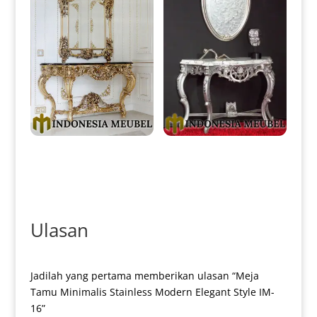
Meja Konsol Mewah Ukiran
Meja Konsol Mewah Jepara
Klasik Jepara Luxury Type IM-
New Silver Glossy Duco Color
0233
IM-0236
Ulasan
Jadilah yang pertama memberikan ulasan “Meja
Tamu Minimalis Stainless Modern Elegant Style IM-
16”