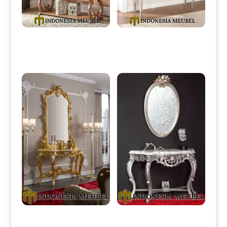
Meja Konsul Minimalis Jati
Meja Konsul Minimalis Mewah
Classic Design Natural IM-
Full Glasses Luxury Style IM-
0095
0100
New Meja Konsol Mewah
Meja Konsol Mewah Jepara
Golden Duco Combination
New Silver Glossy Duco Color
Color IM-0235
IM-0236