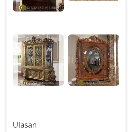
Lemari Hias Mewah Jati Klasik
Marquetry Luxury Style IM-
0379
Lemari Hias Minimalis Klasik
Natural Jati Carving IM-0159
Lemari Hias Kaca Mewah
Lemari Hias Kaca Mewah
Klasik Elegant Kingdom
Ukiran Klasik Kayu Jati Luxury
Carving Luxury IM-0383
IM-0384
Ulasan