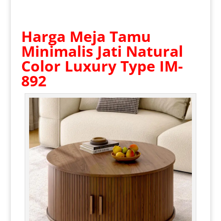
Harga
Meja Tamu
Minimalis
Jati Natural
Color Luxury Type IM-
892