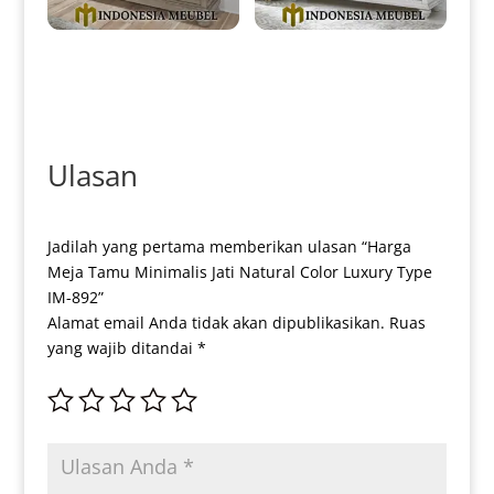
Meja Drawer Minimalis Klasik
Jual Meja Drawer Minimalis
Europe Style IM-0230
Jepara Klasik Europan Design
IM-0232
Ulasan
Jadilah yang pertama memberikan ulasan “Harga
Meja Tamu Minimalis Jati Natural Color Luxury Type
IM-892”
Alamat email Anda tidak akan dipublikasikan.
Ruas
yang wajib ditandai
*