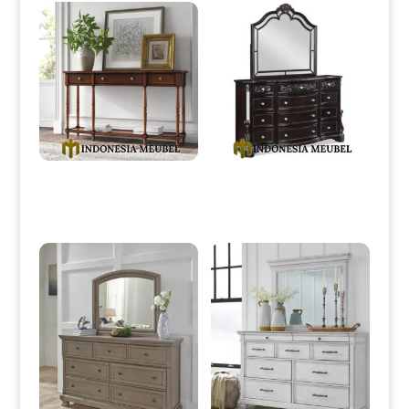
Meja Konsol Minimalis Jati
Meja Drawer Minimalis Klasik
Klasik Dark Brown Natural IM-
Luxury Best Quality IM-0225
0096