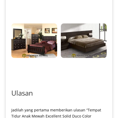
Tempat Tidur Minimalis
Tempat Tidur Minimalis Jati
Terbaru White Duco Classic
Natural Classic Color IM-0011
Style IM-0009
Tempat Tidur Jati Minimalis
Dipan Minimalis Modern Kayu
Modern Natural Dark Brown
Jati Perhutani Natural IM-0108
IM-0012
Ulasan
Jadilah yang pertama memberikan ulasan “Tempat
Tidur Anak Mewah Excellent Solid Duco Color