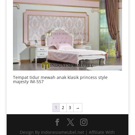
Tempat tidur mewah anak klasik princess style
majesty IM-557
1
2
3
→
Design By Indonesiameubel.net | Affiliate With