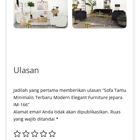
Set Sofa Tamu Minimalis
Sofa Tamu Minimalis Mewah
Jepara Softly Royal Foam IM-
Terbaru Golden Stainless IM-
0050
0052
Ulasan
Jadilah yang pertama memberikan ulasan “Sofa Tamu
Minimalis Terbaru Modern Elegant Furniture Jepara
IM-166”
Alamat email Anda tidak akan dipublikasikan.
Ruas
yang wajib ditandai
*