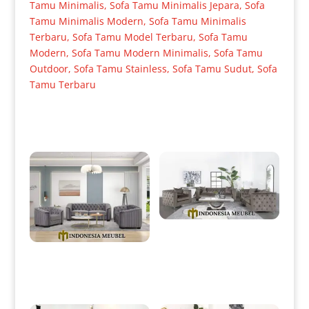
Tamu Minimalis
,
Sofa Tamu Minimalis Jepara
,
Sofa
Tamu Minimalis Modern
,
Sofa Tamu Minimalis
Terbaru
,
Sofa Tamu Model Terbaru
,
Sofa Tamu
Modern
,
Sofa Tamu Modern Minimalis
,
Sofa Tamu
Outdoor
,
Sofa Tamu Stainless
,
Sofa Tamu Sudut
,
Sofa
Tamu Terbaru
Produk Terkait
Sofa Tamu Minimalis Elieza
Simple Modern Concept IM-
0047
Sofa Tamu Minimalis Terbaru
Jati Perhutani Full Fabric IM-
0013