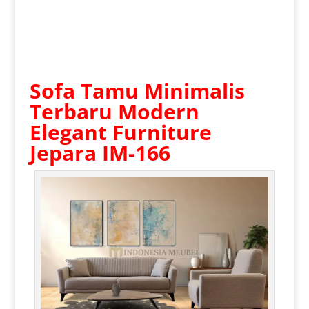
Sofa Tamu Minimalis
Terbaru
Modern
Elegant Furniture
Jepara IM-166