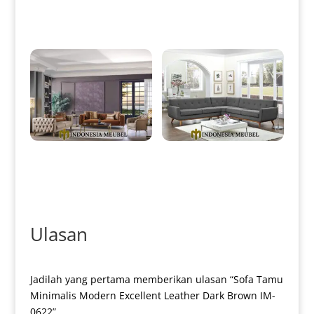
Jepara Modern Style IM-0007
Jati Perhutani Full Fabric IM-
0013
Set Sofa Tamu Minimalis
Sofa Sudut Jati Minimalis Full
Terbaru Elegant Luxury
Fabric Grey Color IM-0020
Stainless IM-0015
Ulasan
Jadilah yang pertama memberikan ulasan “Sofa Tamu
Minimalis Modern Excellent Leather Dark Brown IM-
0622”