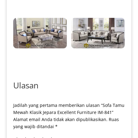
0005
IM-0014
Sofa Tamu Minimalis Terbaru
Sofa Tamu Minimalis Grey Ash
Black Duco Color IM-0053
Best Seller Product IM-0055
Ulasan
Jadilah yang pertama memberikan ulasan “Sofa Tamu
Mewah Klasik Jepara Excellent Furniture IM-841”
Alamat email Anda tidak akan dipublikasikan.
Ruas
yang wajib ditandai
*