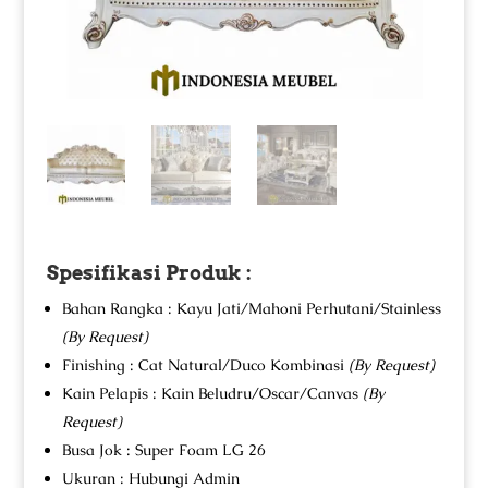
Spesifikasi Produk :
Bahan Rangka : Kayu Jati/Mahoni Perhutani/Stainless
(By Request)
Finishing : Cat Natural/Duco Kombinasi
(By Request)
Kain Pelapis : Kain Beludru/Oscar/Canvas
(By
Request)
Busa Jok : Super Foam LG 26
Ukuran : Hubungi Admin