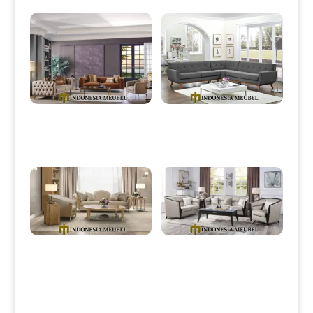
Set Sofa Tamu Minimalis
Sofa Sudut Jati Minimalis Full
Terbaru Elegant Luxury
Fabric Grey Color IM-0020
Stainless IM-0015
Sofa Tamu Minimalis Mewah
Sofa Tamu Minimalis Grey Ash
High Quality Design IM-0045
Best Seller Product IM-0055