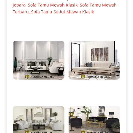
Jepara
,
Sofa Tamu Mewah Klasik
,
Sofa Tamu Mewah
Terbaru
,
Sofa Tamu Sudut Mewah Klasik
Produk Terkait
Sofa Tamu Minimalis Jepara
Sofa L Minimalis Jati Perhutani
Desain Terbaru Best Seller IM-
Natural Foot Glossy IM-0019
0005