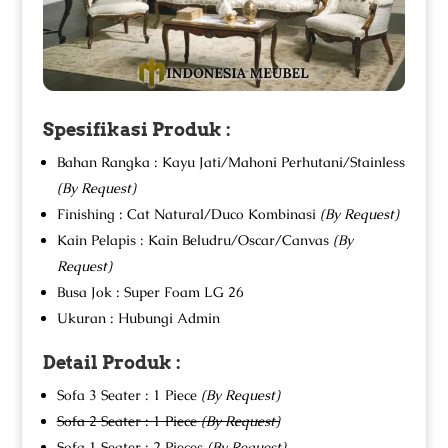
Spesifikasi Produk :
Bahan Rangka : Kayu Jati/Mahoni Perhutani/Stainless
(By Request)
Finishing : Cat Natural/Duco Kombinasi
(By Request)
Kain Pelapis : Kain Beludru/Oscar/Canvas
(By
Request)
Busa Jok : Super Foam LG 26
Ukuran : Hubungi Admin
Detail Produk :
Sofa 3 Seater : 1 Piece
(By Request)
Sofa 2 Seater : 1 Piece
(By Request)
Sofa 1 Seater : 2 Pieces
(By Request)