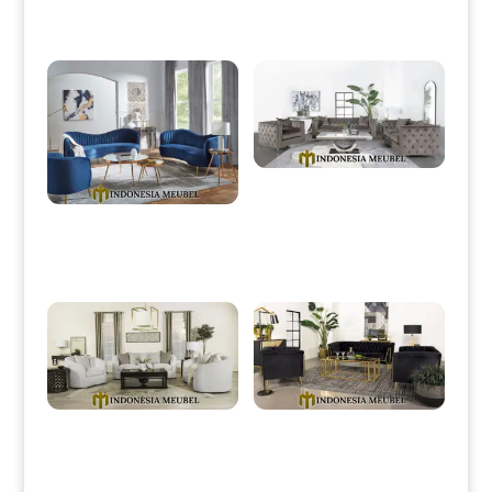
Produk Terkait
Sofa Tamu Minimalis Elieza
Simple Modern Concept IM-
0047
New Sofa Tamu Minimalis
Jepara Great Sofa Kerang Style
IM-0016
New Sofa Tamu Minimalis
Sofa Tamu Minimalis Mewah
Jepara Great Quality Wood IM-
Terbaru Golden Stainless IM-
0051
0052