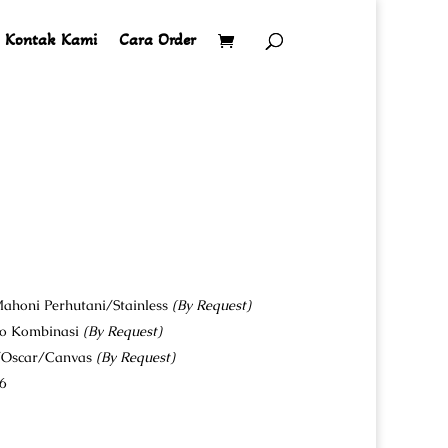
Kontak Kami
Cara Order
ahoni Perhutani/Stainless
(By Request)
co Kombinasi
(By Request)
u/Oscar/Canvas
(By Request)
6