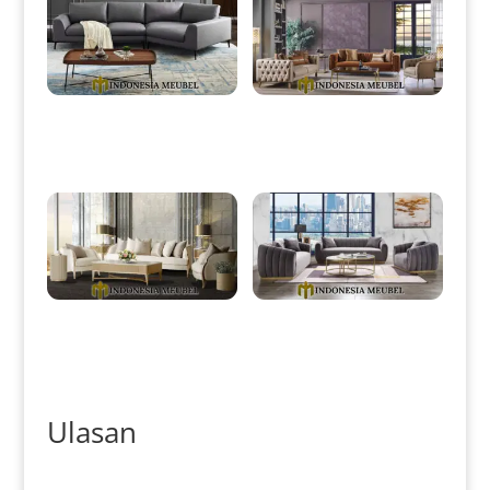
Set Sofa Tamu Minimalis
Set Sofa Tamu Minimalis
Jepara Modern Style IM-0007
Terbaru Elegant Luxury
Stainless IM-0015
Sofa Tamu Minimalis Mewah
Sofa Tamu Minimalis Modern
Elegant Classic Style IM-0046
Elegant Style Luxury IM-0054
Ulasan