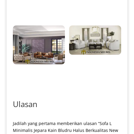
Sofa Tamu Minimalis Jepara
Sofa Tamu Minimalis Modern
Desain Terbaru Best Seller IM-
Elegant Stainless Gold Glossy
0005
IM-0014
New Sofa Tamu Minimalis
Jepara Great Quality Wood IM-
0051
Set Sofa Tamu Minimalis
Terbaru Elegant Luxury
Stainless IM-0015
Ulasan
Jadilah yang pertama memberikan ulasan “Sofa L
Minimalis Jepara Kain Bludru Halus Berkualitas New