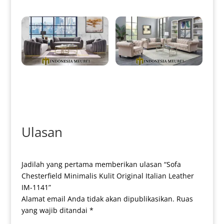
Sofa Tamu Minimalis Modern
Sofa Tamu Chesterfield
Elegant Style Luxury IM-0054
Minimalis Modern High Quality
Style IM-0056
Ulasan
Jadilah yang pertama memberikan ulasan “Sofa
Chesterfield Minimalis Kulit Original Italian Leather
IM-1141”
Alamat email Anda tidak akan dipublikasikan.
Ruas
yang wajib ditandai
*