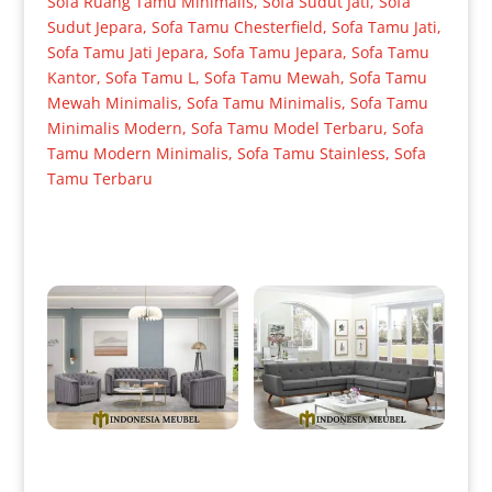
Sofa Ruang Tamu Minimalis
,
Sofa Sudut Jati
,
Sofa
Sudut Jepara
,
Sofa Tamu Chesterfield
,
Sofa Tamu Jati
,
Sofa Tamu Jati Jepara
,
Sofa Tamu Jepara
,
Sofa Tamu
Kantor
,
Sofa Tamu L
,
Sofa Tamu Mewah
,
Sofa Tamu
Mewah Minimalis
,
Sofa Tamu Minimalis
,
Sofa Tamu
Minimalis Modern
,
Sofa Tamu Model Terbaru
,
Sofa
Tamu Modern Minimalis
,
Sofa Tamu Stainless
,
Sofa
Tamu Terbaru
Produk Terkait
Sofa Tamu Minimalis Terbaru
Sofa Sudut Jati Minimalis Full
Jati Perhutani Full Fabric IM-
Fabric Grey Color IM-0020
0013