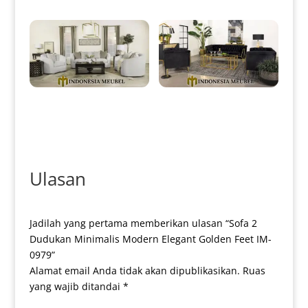
New Sofa Tamu Minimalis
Sofa Tamu Minimalis Mewah
Jepara Great Quality Wood IM-
Terbaru Golden Stainless IM-
0051
0052
Ulasan
Jadilah yang pertama memberikan ulasan “Sofa 2
Dudukan Minimalis Modern Elegant Golden Feet IM-
0979”
Alamat email Anda tidak akan dipublikasikan.
Ruas
yang wajib ditandai
*