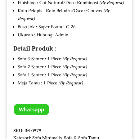
Finishing : Cat Natural/Duco Kombinasi
(By Request)
Kain Pelapis : Kain Beludru/Oscar/Canvas
(By
Request)
Busa Jok : Super Foam LG 26
Ukuran : Hubungi Admin
Detail Produk :
Sofa 3 Seater : 1 Piece
(By Request)
Sofa 2 Seater : 1 Piece
(By Request)
Sofa 1 Seater : 1 Piece
(By Request)
Meja Tamu : 1 Piece
(By Request)
Whatsapp
SKU:
IM-0979
Kategori:
Sofa Minimalis
,
Sofa & Sofa Tamu