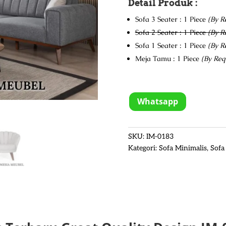
Detail Produk :
Sofa 3 Seater : 1 Piece
(By R
Sofa 2 Seater : 1 Piece
(By R
Sofa 1 Seater : 1 Piece
(By R
Meja Tamu : 1 Piece
(By Req
Whatsapp
SKU:
IM-0183
Kategori:
Sofa Minimalis
,
Sofa