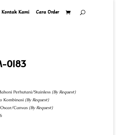
Kontak Kami
Cara Order
IM-0183
ahoni Perhutani/Stainless
(By Request)
co Kombinasi
(By Request)
u/Oscar/Canvas
(By Request)
6