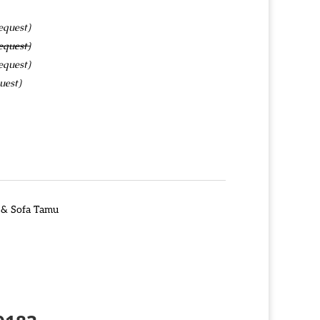
equest)
equest)
equest)
uest)
 & Sofa Tamu