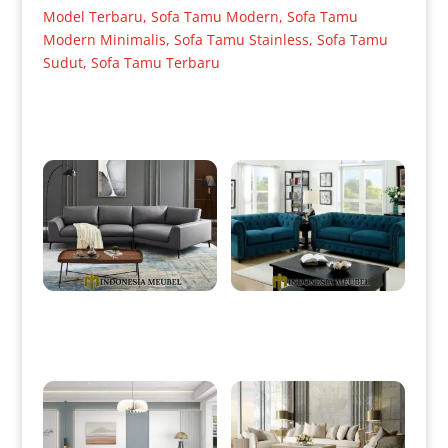
Model Terbaru
,
Sofa Tamu Modern
,
Sofa Tamu
Modern Minimalis
,
Sofa Tamu Stainless
,
Sofa Tamu
Sudut
,
Sofa Tamu Terbaru
Produk Terkait
Set Sofa Tamu Minimalis
Sofa Tamu Minimalis
Jepara Modern Style IM-0007
Chesterfield Dark Green Softly
IM-0008