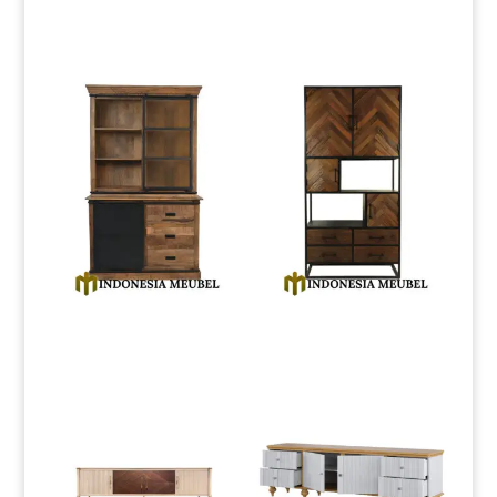
Produk Terkait
Jual Lemari Hias Minimalis
Lemari Penyimpanan
Natural Jati Industrial Style IM-
Minimalis Modern Desain
0164
Partisi IM-0168