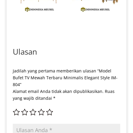
Bufet TV Minimalis Terbaru
Bufet TV Jepara Minimalis
High Design Quality IM-0170
Model Luxury Duco Color IM-
0179
Ulasan
Jadilah yang pertama memberikan ulasan “Model
Bufet TV Mewah Terbaru Minimalis Elegant Style IM-
804”
Alamat email Anda tidak akan dipublikasikan.
Ruas
yang wajib ditandai
*