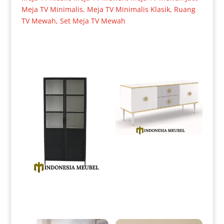
Meja TV Minimalis
,
Meja TV Minimalis Klasik
,
Ruang
TV Mewah
,
Set Meja TV Mewah
Produk Terkait
Bufet TV Minimalis Mewah
Luxury Duco Color Best Sale
IM-0169
Harga Lemari Hias Minimalis
Black Duco Elegant Style IM-
0163