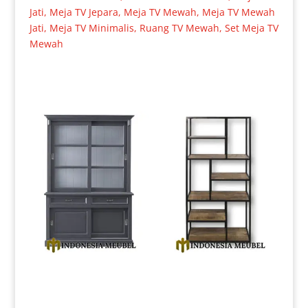
Jati
,
Meja TV Jepara
,
Meja TV Mewah
,
Meja TV Mewah
Jati
,
Meja TV Minimalis
,
Ruang TV Mewah
,
Set Meja TV
Mewah
Produk Terkait
Lemari Hias Minimalis Eveline
Lemari Pajangan Minimalis
Luxury Grey Color IM-0161
Industrial Model Partisi IM-
0167