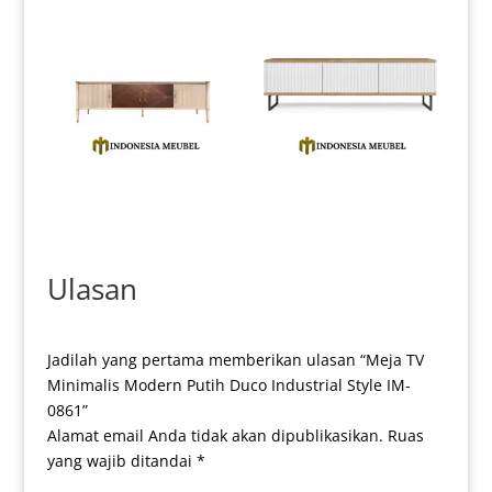
Bufet TV Minimalis Terbaru
Bufet TV Minimalis Modern
High Design Quality IM-0170
Luxury Duco Color IM-0172
Ulasan
Jadilah yang pertama memberikan ulasan “Meja TV
Minimalis Modern Putih Duco Industrial Style IM-
0861”
Alamat email Anda tidak akan dipublikasikan.
Ruas
yang wajib ditandai
*