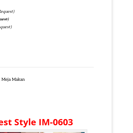
Request)
uest)
quest)
,
Meja Makan
st Style IM-0603