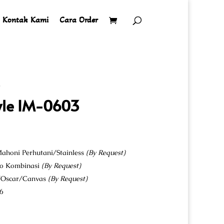
Kontak Kami
Cara Order
3
yle IM-0603
ahoni Perhutani/Stainless
(By Request)
co Kombinasi
(By Request)
u/Oscar/Canvas
(By Request)
6