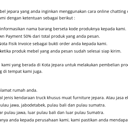
l jepara yang anda inginkan menggunakan cara online chatting
ami dengan ketentuan sebagai berikut :
u informasikan nama barang berseta kode produknya kepada kami.
wn Payment 50% dari total produk yang anda pesan.
ta Fisik Invoice sebagai bukti order anda kepada kami.
etika produk mebel yang anda pesan sudah selesai siap kirim.
 kami yang berada di Kota Jepara untuk melakukan pembelian prod
 di tempat kami juga.
alamat rumah anda.
 jenis kendaraan truck khusus muat furniture jepara. Atau jasa e
pulau jawa, jabodetabek, pulau bali dan pulau sumatra.
ar pulau jawa, luar pulau bali dan luar pulau Sumatra.
anya anda kepada perusahaan kami, kami pastikan anda mendapatk