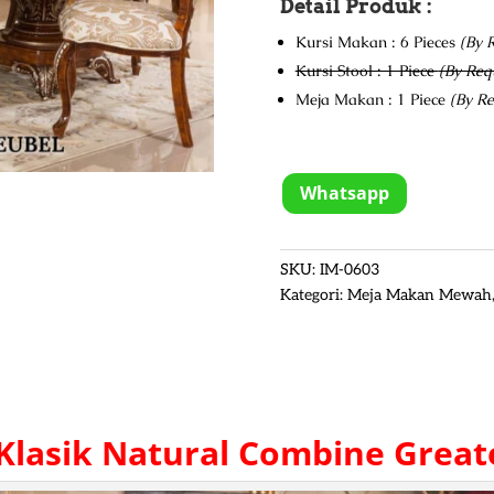
Detail Produk :
Kursi Makan : 6 Pieces
(By 
Kursi Stool : 1 Piece
(By Req
Meja Makan : 1 Piece
(By Re
Whatsapp
SKU:
IM-0603
Kategori:
Meja Makan Mewah
lasik
Natural Combine Greate