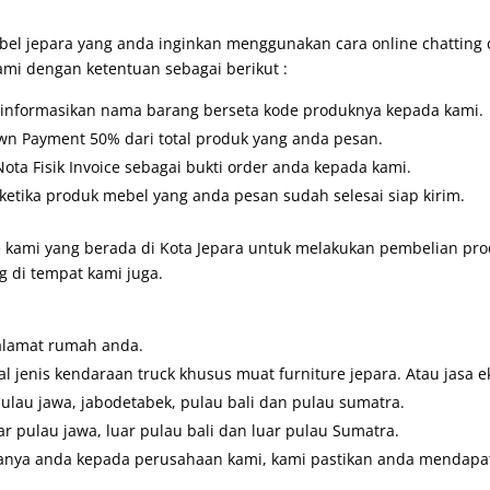
l jepara yang anda inginkan menggunakan cara online chatting
ami dengan ketentuan sebagai berikut :
u informasikan nama barang berseta kode produknya kepada kami.
wn Payment 50% dari total produk yang anda pesan.
ta Fisik Invoice sebagai bukti order anda kepada kami.
etika produk mebel yang anda pesan sudah selesai siap kirim.
 kami yang berada di Kota Jepara untuk melakukan pembelian prod
 di tempat kami juga.
alamat rumah anda.
 jenis kendaraan truck khusus muat furniture jepara. Atau jasa e
pulau jawa, jabodetabek, pulau bali dan pulau sumatra.
ar pulau jawa, luar pulau bali dan luar pulau Sumatra.
anya anda kepada perusahaan kami, kami pastikan anda mendapatk