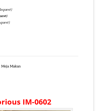
Request)
uest)
quest)
,
Meja Makan
orious IM-0602