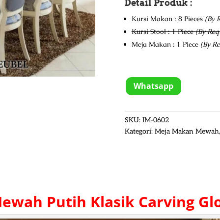
Detail Produk :
Kursi Makan : 8 Pieces
(By 
Kursi Stool : 1 Piece
(By Req
Meja Makan : 1 Piece
(By Re
Whatsapp
SKU:
IM-0602
Kategori:
Meja Makan Mewah
Mewah
Putih Klasik Carving Gl