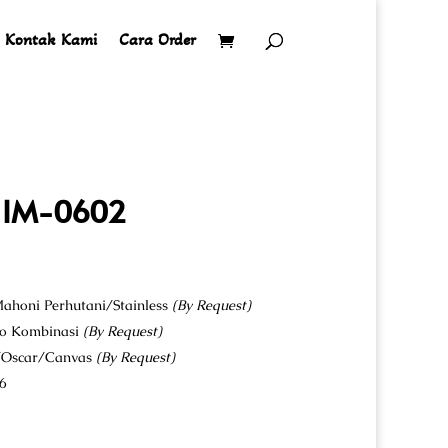
Kontak Kami
Cara Order
s IM-0602
ahoni Perhutani/Stainless
(By Request)
co Kombinasi
(By Request)
u/Oscar/Canvas
(By Request)
6