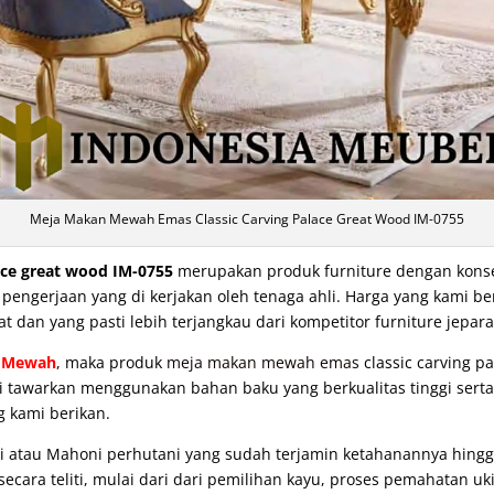
Meja Makan Mewah Emas Classic Carving Palace Great Wood IM-0755
ace great wood IM-0755
merupakan produk furniture dengan konsep 
ngerjaan yang di kerjakan oleh tenaga ahli. Harga yang kami be
at dan yang pasti lebih terjangkau dari kompetitor furniture jepara
 Mewah
, maka produk
meja makan mewah emas
classic carving p
ami tawarkan menggunakan bahan baku yang berkualitas tinggi serta
g kami berikan.
i atau Mahoni perhutani yang sudah terjamin ketahanannya hing
cara teliti, mulai dari dari pemilihan kayu, proses pemahatan uki