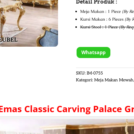
Detail Produk :
Meja Makan : 1 Piece
(By Re
Kursi Makan : 6 Pieces
(By 
Kursi Stool : 1 Piece
(By Req
Whatsapp
SKU:
IM-0755
Kategori:
Meja Makan Mewah
Emas
Classic Carving Palace 