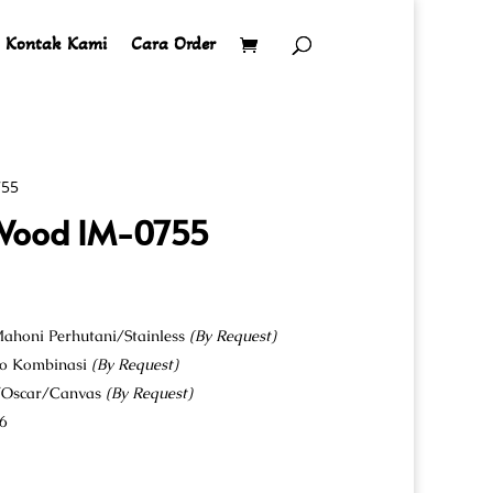
Kontak Kami
Cara Order
755
 Wood IM-0755
ahoni Perhutani/Stainless
(By Request)
co Kombinasi
(By Request)
u/Oscar/Canvas
(By Request)
6