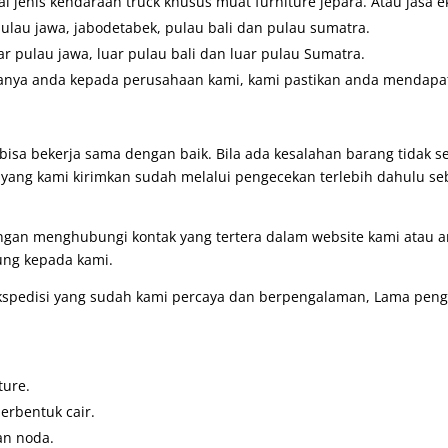
 jenis kendaraan truck khusus muat furniture jepara. Atau jasa e
pulau jawa, jabodetabek, pulau bali dan pulau sumatra.
ar pulau jawa, luar pulau bali dan luar pulau Sumatra.
anya anda kepada perusahaan kami, kami pastikan anda mendapatk
bisa bekerja sama dengan baik. Bila ada kesalahan barang tidak 
g yang kami kirimkan sudah melalui pengecekan terlebih dahulu se
engan menghubungi kontak yang tertera dalam website kami atau
ung kepada kami.
pedisi yang sudah kami percaya dan berpengalaman, Lama pengir
ture.
erbentuk cair.
an noda.