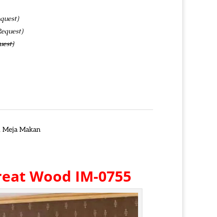
quest)
Request)
uest)
,
Meja Makan
Great Wood IM-0755