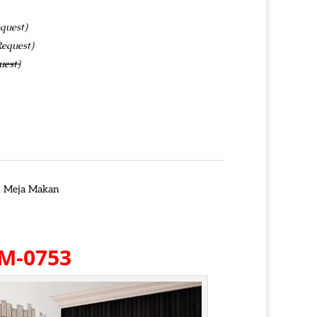
quest)
Request)
uest)
,
Meja Makan
IM-0753