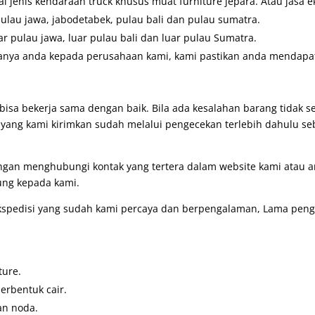
 jenis kendaraan truck khusus muat furniture jepara. Atau jasa e
pulau jawa, jabodetabek, pulau bali dan pulau sumatra.
ar pulau jawa, luar pulau bali dan luar pulau Sumatra.
anya anda kepada perusahaan kami, kami pastikan anda mendapatk
bisa bekerja sama dengan baik. Bila ada kesalahan barang tidak 
g yang kami kirimkan sudah melalui pengecekan terlebih dahulu se
engan menghubungi kontak yang tertera dalam website kami atau
ung kepada kami.
pedisi yang sudah kami percaya dan berpengalaman, Lama pengir
ture.
erbentuk cair.
an noda.