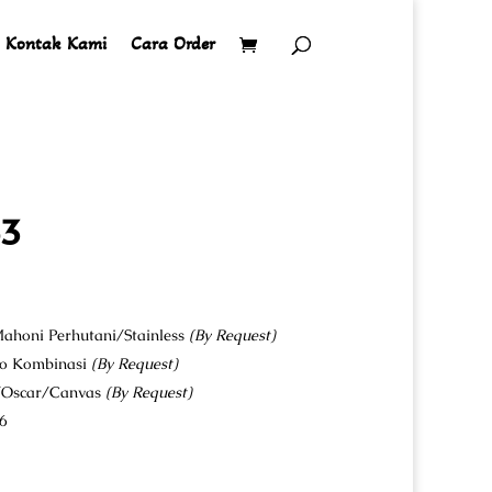
Kontak Kami
Cara Order
53
ahoni Perhutani/Stainless
(By Request)
co Kombinasi
(By Request)
u/Oscar/Canvas
(By Request)
6