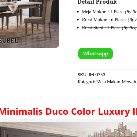
Detail Produk :
Meja Makan : 1 Piece
(By Re
Kursi Makan : 6 Pieces
(By 
Kursi Stool : 1 Piece
(By Req
Whatsapp
SKU:
IM-0753
Kategori:
Meja Makan Mewah
inimalis
Duco Color Luxury 