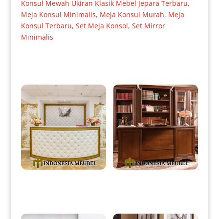
Konsul Mewah Ukiran Klasik Mebel Jepara Terbaru
,
Meja Konsul Minimalis
,
Meja Konsul Murah
,
Meja
Konsul Terbaru
,
Set Meja Konsol
,
Set Mirror
Minimalis
Produk Terkait
Meja Resepsionis Minimalis
Meja Kerja Jati Minimalis
Modern Design Full Fabric IM-
Design Natural Color IM-0039
0038