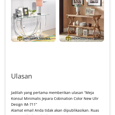
Meja Konsol Minimalis Jepara
Meja Konsul Minimalis Jati
Modern Stainless Steel IM-
Classic Design Natural IM-
0094
0095
Ulasan
Jadilah yang pertama memberikan ulasan “Meja
Konsul Minimalis Jepara Cobination Color New Ulir
Design IM-711”
Alamat email Anda tidak akan dipublikasikan.
Ruas