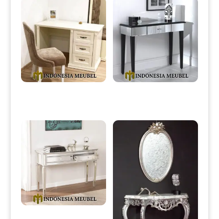
Meja Kantor Minimalis Mewah
Meja Konsol Minimalis Terbaru
Putih Duco Classic IM-0040
Kombinasi Kaca IM-0093
Meja Konsul Minimalis Mewah
Full Glasses Luxury Style IM-