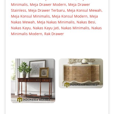
Minimalis
,
Meja Drawer Modern
,
Meja Drawer
Stainless
,
Meja Drawer Terbaru
,
Meja Konsul Mewah
,
Meja Konsul Minimalis
,
Meja Konsul Modern
,
Meja
Nakas Mewah
,
Meja Nakas Minimalis
,
Nakas Besi
,
Nakas Kayu
,
Nakas Kayu Jati
,
Nakas Minimalis
,
Nakas
Minimalis Modern
,
Rak Drawer
Produk Terkait
Drawer Minimalis Mewah
Elegant Style Luxurious IM-
0192
Meja Konsol Minimalis Jati
Klasik Dark Brown Natural IM-
0096