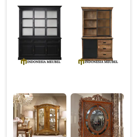
Lemari Hias Minimalis Duco
Jual Lemari Hias Minimalis
Color Simple Elegant Style IM-
Natural Jati Industrial Style IM-
0157
0164