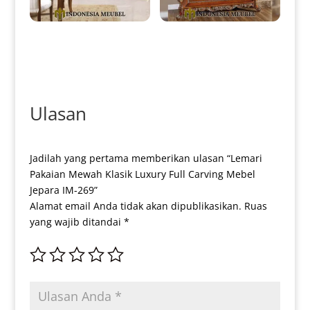
Lemari Hias Mewah Jepara
Lemari Hias Kaca Mewah
Natural Jati Marquetry Luxury
Ukiran Klasik Kayu Jati Luxury
IM-0382
IM-0384
Ulasan
Jadilah yang pertama memberikan ulasan “Lemari
Pakaian Mewah Klasik Luxury Full Carving Mebel
Jepara IM-269”
Alamat email Anda tidak akan dipublikasikan.
Ruas
yang wajib ditandai
*