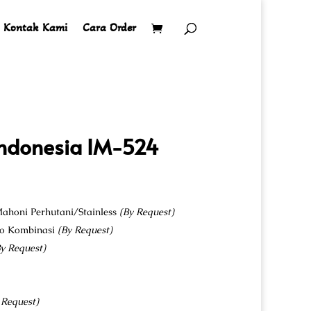
Kontak Kami
Cara Order
 Indonesia IM-524
ahoni Perhutani/Stainless
(By Request)
co Kombinasi
(By Request)
y Request)
 Request)