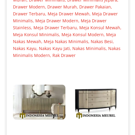
Drawer Modern
,
Drawer Murah
,
Drawer Pakaian
,
Drawer Terbaru
,
Meja Drawer Mewah
,
Meja Drawer
Minimalis
,
Meja Drawer Modern
,
Meja Drawer
Stainless
,
Meja Drawer Terbaru
,
Meja Konsul Mewah
,
Meja Konsul Minimalis
,
Meja Konsul Modern
,
Meja
Nakas Mewah
,
Meja Nakas Minimalis
,
Nakas Besi
,
Nakas Kayu
,
Nakas Kayu Jati
,
Nakas Minimalis
,
Nakas
Minimalis Modern
,
Rak Drawer
Produk Terkait
Drawer Minimalis Terbaru
Meja Drawer Minimalis Klasik
Golden Color Luxury IM-0189
Excellent Color Style IM-0193