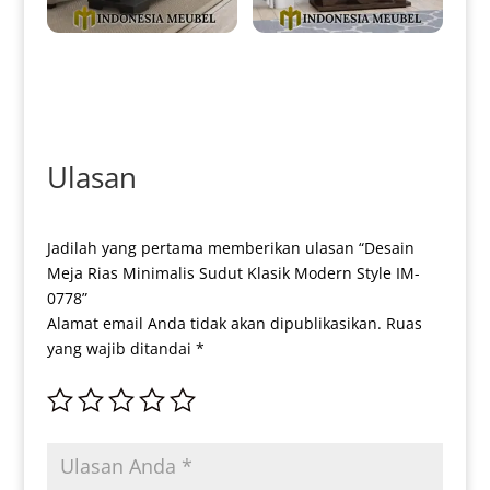
Meja Konsul Minimalis Jati
Meja Konsul Jati Minimalis
Klasik Simple Elegant Style IM-
Natural Dark Salak Brown IM-
0098
0099
Ulasan
Jadilah yang pertama memberikan ulasan “Desain
Meja Rias Minimalis Sudut Klasik Modern Style IM-
0778”
Alamat email Anda tidak akan dipublikasikan.
Ruas
yang wajib ditandai
*