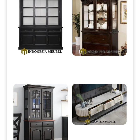
Lemari Hias Minimalis Duco
Lemari Hias Minimalis Klasik
Color Simple Elegant Style IM-
Natural Jati Carving IM-0159
0157
Bufet TV Minimalis Terbaru
Luxury Stainless Steel IM-0176