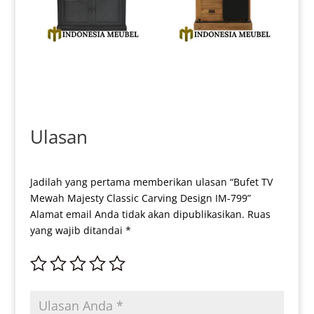
New Lemari Hias Minimalis
Lemari Pajangan Minimalis
Jepara Berkualitas IM-0162
Gelas Dan Botol Jati Natural
IM-0166
Ulasan
Jadilah yang pertama memberikan ulasan “Bufet TV
Mewah Majesty Classic Carving Design IM-799”
Alamat email Anda tidak akan dipublikasikan.
Ruas
yang wajib ditandai
*