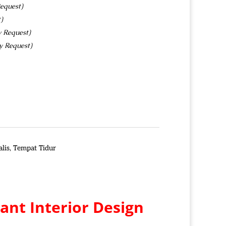
equest)
)
y Request)
y Request)
lis
,
Tempat Tidur
ant Interior Design