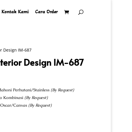
Kontak Kami
Cara Order
or Design IM-687
nterior Design IM-687
ahoni Perhutani/Stainless
(By Request)
co Kombinasi
(By Request)
u/Oscar/Canvas
(By Request)