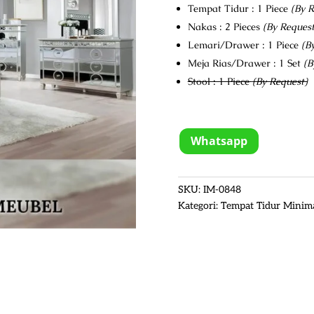
Tempat Tidur : 1 Piece
(By R
Nakas : 2 Pieces
(By Request
Lemari/Drawer : 1 Piece
(B
Meja Rias/Drawer : 1 Set
(B
Stool : 1 Piece
(By Request)
Whatsapp
SKU:
IM-0848
Kategori:
Tempat Tidur Minima