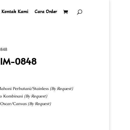
Kontak Kami
Cara Order
0848
y IM-0848
ahoni Perhutani/Stainless
(By Request)
co Kombinasi
(By Request)
u/Oscar/Canvas
(By Request)