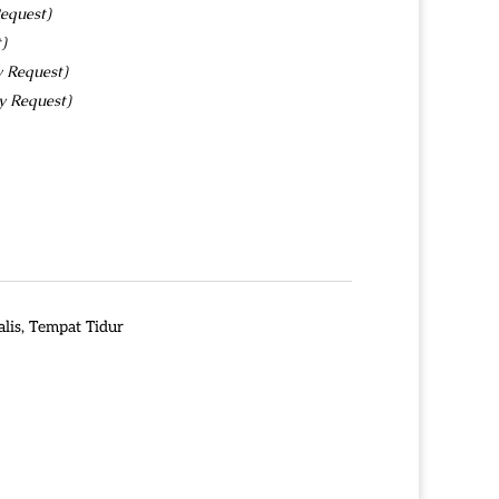
equest)
)
y Request)
y Request)
lis
,
Tempat Tidur