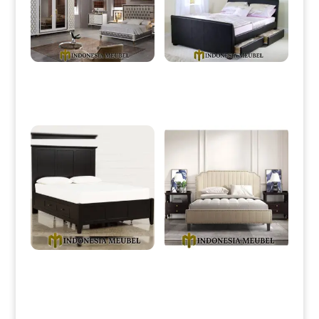
Tempat Tidur Minimalis
Tempat Tidur Minimalis Model
Modern Luxury Style Design
Laci Full Leather Luxury IM-
IM-0010
0103
Dipan Minimalis Laci Duco
Dipan Minimalis Modern
Black Edition Color IM-0118
Desain Victorious Style IM-
0120