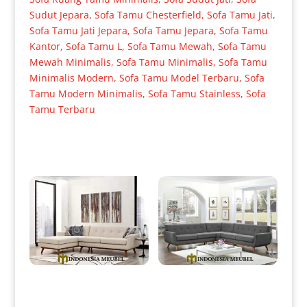
Sudut Jepara
,
Sofa Tamu Chesterfield
,
Sofa Tamu Jati
,
Sofa Tamu Jati Jepara
,
Sofa Tamu Jepara
,
Sofa Tamu
Kantor
,
Sofa Tamu L
,
Sofa Tamu Mewah
,
Sofa Tamu
Mewah Minimalis
,
Sofa Tamu Minimalis
,
Sofa Tamu
Minimalis Modern
,
Sofa Tamu Model Terbaru
,
Sofa
Tamu Modern Minimalis
,
Sofa Tamu Stainless
,
Sofa
Tamu Terbaru
Produk Terkait
Sofa L Minimalis Jati Perhutani
Sofa Sudut Jati Minimalis Full
Natural Foot Glossy IM-0019
Fabric Grey Color IM-0020