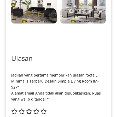
Sofa Tamu Minimalis Mewah
Sofa Tamu Minimalis Grey Ash
Terbaru Golden Stainless IM-
Best Seller Product IM-0055
0052
Ulasan
Jadilah yang pertama memberikan ulasan “Sofa L
Minimalis Terbaru Desain Simple Living Room IM-
927”
Alamat email Anda tidak akan dipublikasikan.
Ruas
yang wajib ditandai
*