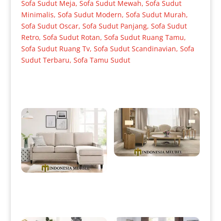
Sofa Sudut Meja
,
Sofa Sudut Mewah
,
Sofa Sudut
Minimalis
,
Sofa Sudut Modern
,
Sofa Sudut Murah
,
Sofa Sudut Oscar
,
Sofa Sudut Panjang
,
Sofa Sudut
Retro
,
Sofa Sudut Rotan
,
Sofa Sudut Ruang Tamu
,
Sofa Sudut Ruang Tv
,
Sofa Sudut Scandinavian
,
Sofa
Sudut Terbaru
,
Sofa Tamu Sudut
Produk Terkait
Sofa Tamu Minimalis Mewah
High Quality Design IM-0045
Set Sofa Sudut Minimalis
Terbaru Simple Design IM-
0018